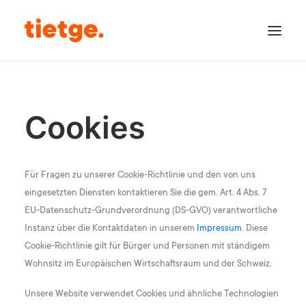
Leistungen
Digital
Kanzlei
Inhaber
Cookies
Jobs
Kontakt
DATEV
Für Fragen zu unserer Cookie-Richtlinie und den von uns
DATEV Unternehmen Online
eingesetzten Diensten kontaktieren Sie die gem. Art. 4 Abs. 7
MyDATEV Login
Download Fernwartung PC
EU-Datenschutz-Grundverordnung (DS-GVO) verantwortliche
Download Fernwartung Mac
Instanz über die Kontaktdaten in unserem
Impressum
. Diese
Cookie-Richtlinie gilt für Bürger und Personen mit ständigem
Wohnsitz im Europäischen Wirtschaftsraum und der Schweiz.
Unsere Website verwendet Cookies und ähnliche Technologien