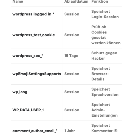
Name
Ablaufdatum
Funktion
Speichert
wordpress_logged_in_*
Session
Login-Session
Prüft ob
Cookies
wordpress_test_cookie
Session
gesetzt
werden können
Schutz gegen
wordpress_sec_*
15 Tage
Hacker
Speichert
wpEmojiSettingsSupports
Session
Browser-
Details
Speichert
wp_lang
Session
Sprachversion
Speichert
WP_DATA_USER_1
Session
Admin-
Einstellungen
Speichert
comment_author_email_*
1 Jahr
Kommentar-E-