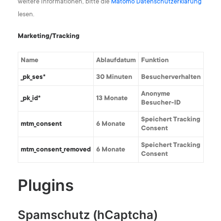
weitere Informationen, bitte die
Matomo Datenschutzerklärung
lesen.
Marketing/Tracking
Name
Ablaufdatum
Funktion
_pk_ses*
30 Minuten
Besucherverhalten
Anonyme
_pk_id*
13 Monate
Besucher-ID
Speichert Tracking
mtm_consent
6 Monate
Consent
Speichert Tracking
mtm_consent_removed
6 Monate
Consent
Plugins
Spamschutz (hCaptcha)