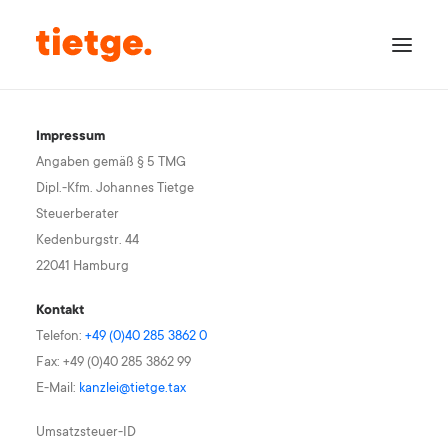
Leistungen
Digital
Impressum
Kanzlei
Inhaber
Angaben gemäß § 5 TMG
Jobs
Dipl.-Kfm. Johannes Tietge
Kontakt
Steuerberater
Kedenburgstr. 44
DATEV
22041 Hamburg
DATEV Unternehmen Online
MyDATEV Login
Download Fernwartung PC
Kontakt
Download Fernwartung Mac
Telefon:
+49 (0)40 285 3862 0
Fax: +49 (0)40 285 3862 99
E-Mail:
kanzlei@tietge.tax
Umsatzsteuer-ID